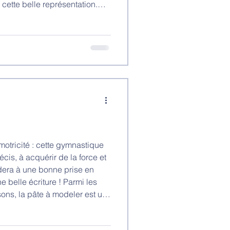
cette belle représentation.
urs ont permis aux plus jeunes
motricité : cette gymnastique
cis, à acquérir de la force et
idera à une bonne prise en
 belle écriture ! Parmi les
isons, la pâte à modeler est un