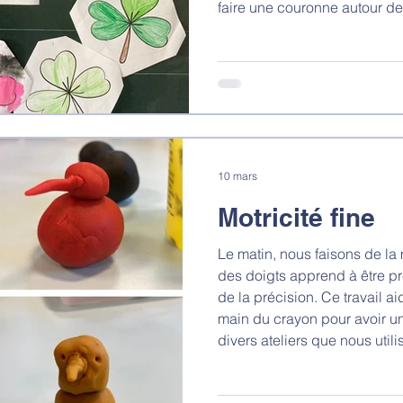
faire une couronne autour de 
Peinture et crayons de coule
de réaliser ce projet du jour.
10 mars
Motricité fine
Le matin, nous faisons de la 
des doigts apprend à être pré
de la précision. Ce travail a
main du crayon pour avoir une
divers ateliers que nous util
outil précieux.