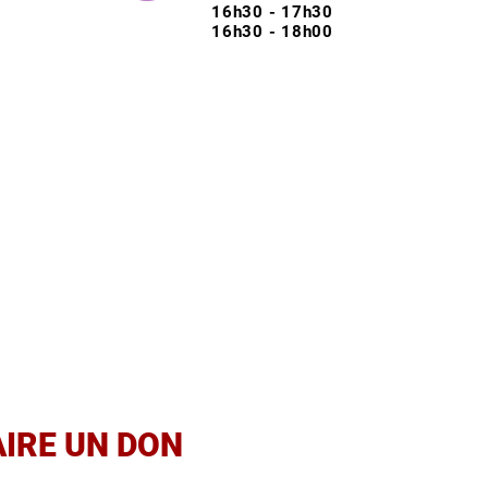
16h30 - 17h30
16h30 - 18h00
OUS VOULEZ NOUS SOUTEN
sco est une école indépendante, hors contrat d'as
oppement dépend du soutien de ses généreux 
Qui sommes-nou
AIRE UN DON