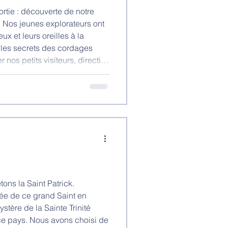
ortie : découverte de notre
l. Nos jeunes explorateurs ont
ux et leurs oreilles à la
 les secrets des cordages
 nos petits visiteurs, direction
n joyeux pique-nique sous le
erbe et de jolis moments de
e journée bien remplie que les
tons la Saint Patrick.
vée de ce grand Saint en
ystère de la Sainte Trinité
ce pays. Nous avons choisi de