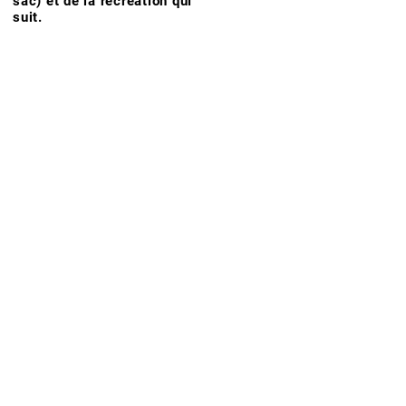
sac) et de la récréation qui
suit.
IR
sociation avec l'état.
donateurs.
s ?