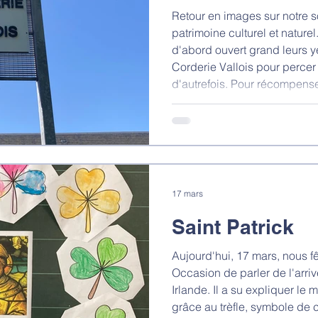
Retour en images sur notre s
patrimoine culturel et nature
d'abord ouvert grand leurs ye
Corderie Vallois pour percer
d'autrefois. Pour récompenser
le Parc des Compagnons ! U
soleil, des courses dans l'h
complicité ont constitué cett
enfants ne sont pas pr
17 mars
Saint Patrick
Aujourd'hui, 17 mars, nous fê
Occasion de parler de l'arri
Irlande. Il a su expliquer le m
grâce au trèfle, symbole de 