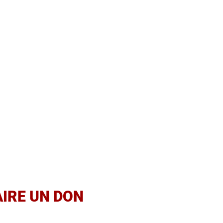
OUS VOULEZ NOUS SOUTEN
sco est une école indépendante, hors contrat d'as
oppement dépend du soutien de ses généreux 
Qui sommes-nou
AIRE UN DON