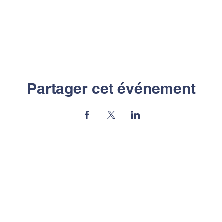
Partager cet événement
OUS VOULEZ NOUS SOUTEN
sco est une école indépendante, hors contrat d'as
oppement dépend du soutien de ses généreux 