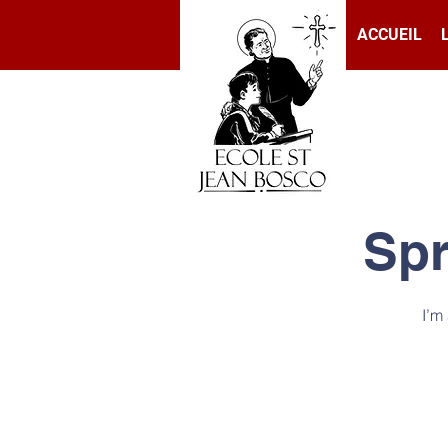
ACCUEIL
Spr
I’m